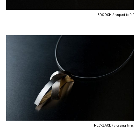
BROOCH / respect to “s”
NECKLACE / clossing lines