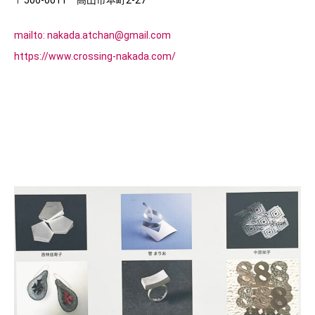
〒506-0011 高山市本町2-27
mailto: nakada.atchan@gmail.com
https://www.crossing-nakada.com/