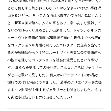
台風の影響の雨も上がってお盆休みも多くなった午後、なん
となく何もする気がおこらない！やらなきゃいけない事は沢
山あるけど〜。 そうこんな時はお散歩がてら何か見に行こう
と、新国立美術館へ。夕方の事もあり、幸いあまり混雑して
ないのでゆっくり見ることが出来ました。ドイツ、ケルンの
ルートヴィヒ美術館所蔵の20世紀初頭から現代までの代表的
なコレクションを寄贈に関わったコレクターに焦点を当てて
るのが興味深かった！特にルートヴィヒ夫妻は公立美術館へ
の協力を通じてコレクションを社会に還元したという事で
す。 展覧会を堪能しての帰り道、こんなところにギャラリー
がとふと覗いて見ました。 何人かのアーティストの作品が。
樹脂での作品が目につきました。 若手のクリエイターを支援
するクマ財団が主催するギャラリーとお聞きしました。 やは
り街散歩は新しいものに出会えて楽しい！