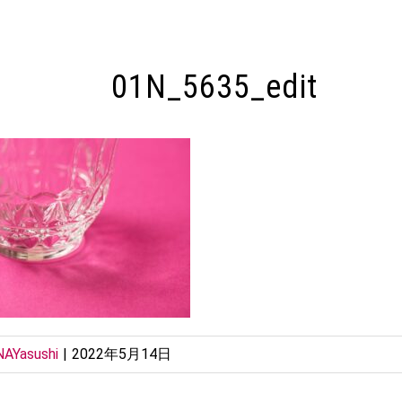
01N_5635_edit
AYasushi
|
2022年5月14日