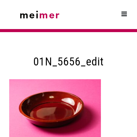
Skip
to
content
01N_5656_edit