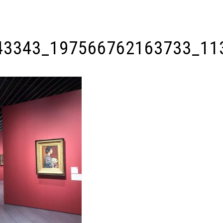
43343_197566762163733_11