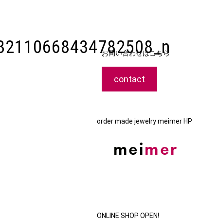
32110668434782508_n
お問い合わせはこちら
contact
order made jewelry meimer HP
ONLINE SHOP OPEN!