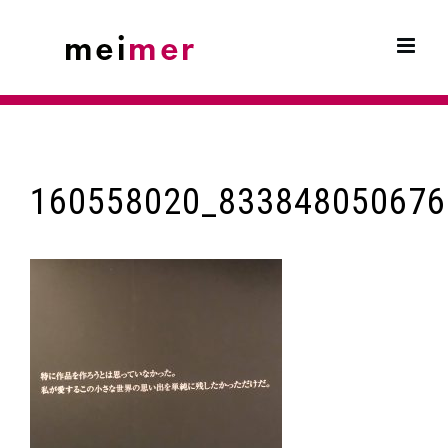
Skip
to
content
160558020_833848050676