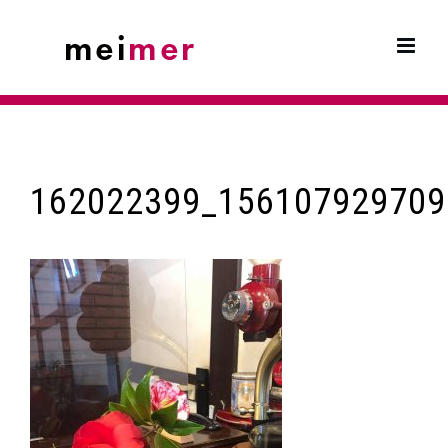
Skip
to
content
162022399_156107929709