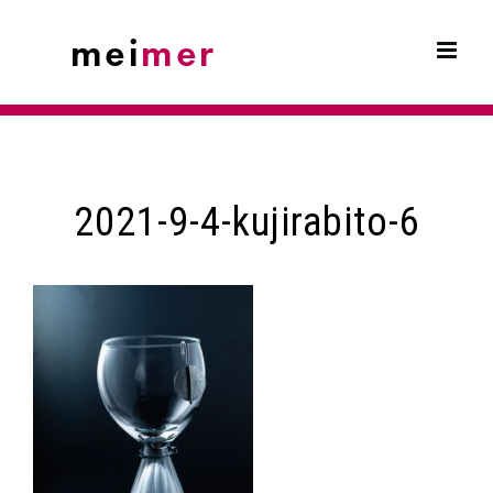
Skip
to
content
2021-9-4-kujirabito-6