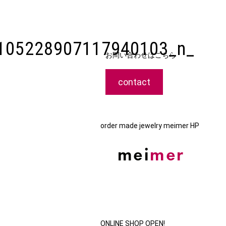
105228907117940103_n_
お問い合わせはこちら
contact
order made jewelry meimer HP
ONLINE SHOP OPEN!