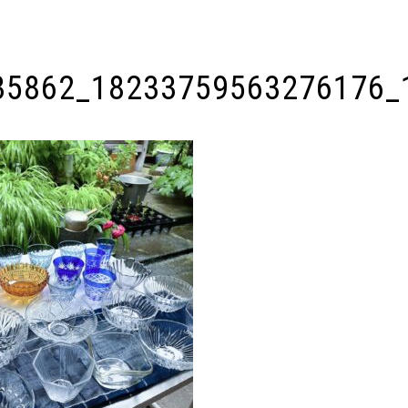
35862_18233759563276176_