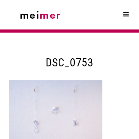
Skip
to
content
DSC_0753