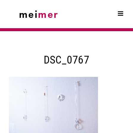
Skip
to
content
DSC_0767