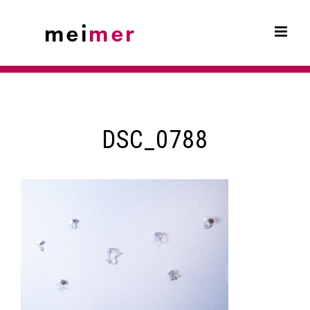
Skip
to
content
DSC_0788