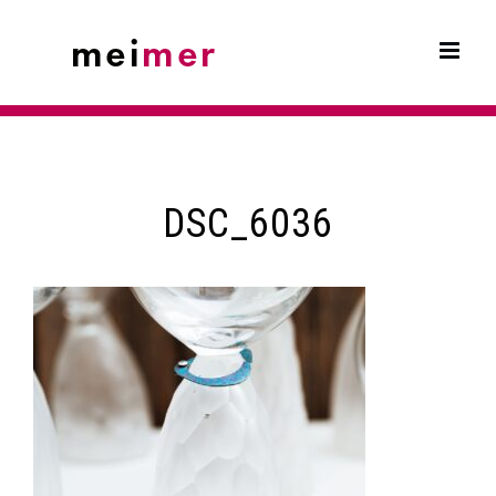
Skip
to
content
DSC_6036