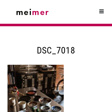
Skip
to
content
DSC_7018