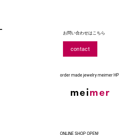
-
お問い合わせはこちら
contact
order made jewelry meimer HP
ONLINE SHOP OPEN!