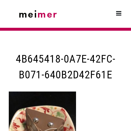
Skip
to
content
4B645418-0A7E-42FC-
B071-640B2D42F61E