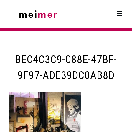
Skip
to
content
BEC4C3C9-C88E-47BF-
9F97-ADE39DC0AB8D