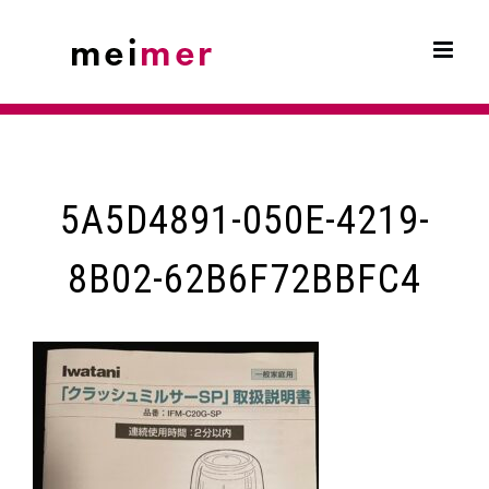
Skip
to
content
5A5D4891-050E-4219-
8B02-62B6F72BBFC4