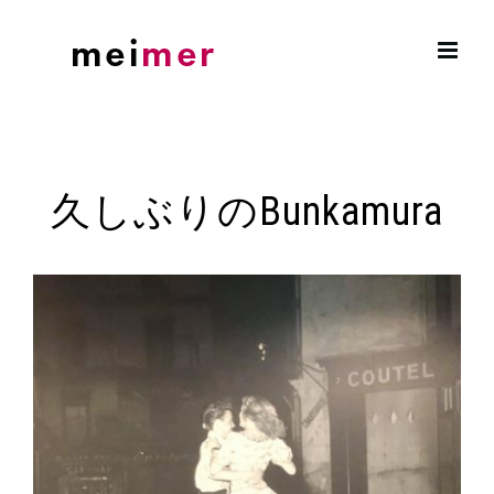
Skip
to
content
久しぶりのBunkamura