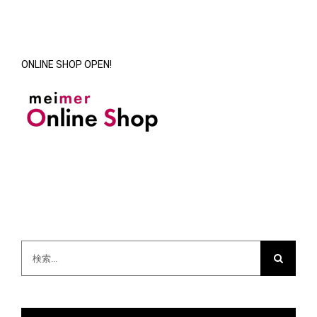
ONLINE SHOP OPEN!
検
索
…