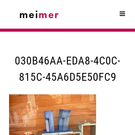
Skip
to
content
030B46AA-EDA8-4C0C-
815C-45A6D5E50FC9