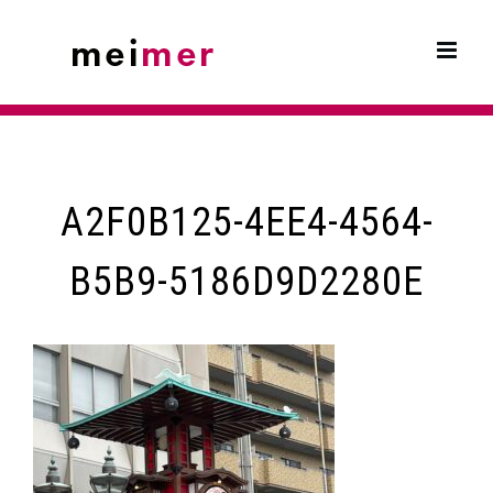
Skip
to
content
A2F0B125-4EE4-4564-
B5B9-5186D9D2280E