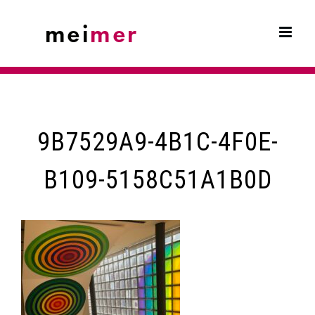
Skip
to
content
9B7529A9-4B1C-4F0E-
B109-5158C51A1B0D