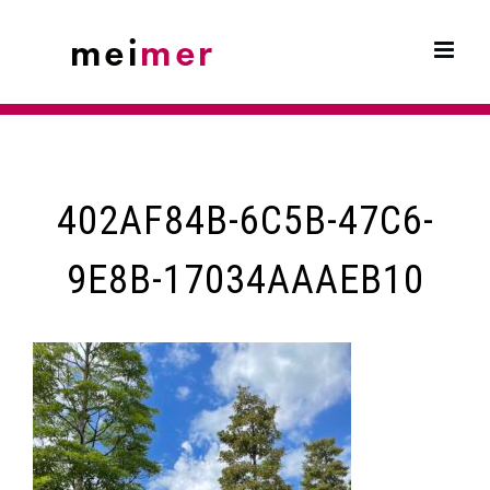
Skip
to
content
402AF84B-6C5B-47C6-
9E8B-17034AAAEB10