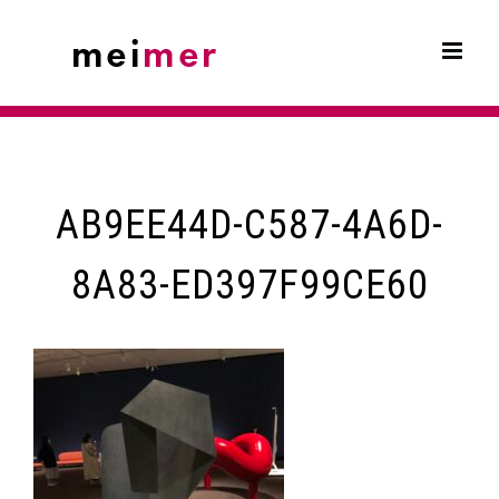
Skip
to
content
AB9EE44D-C587-4A6D-
8A83-ED397F99CE60