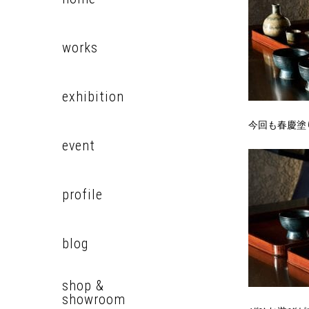
works
exhibition
今回も春慶塗
event
profile
blog
shop &
showroom