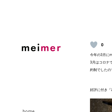
Skip
to
content
0
今年の3月に
3月はコロナ
約制でしたの
好評に付き『
home