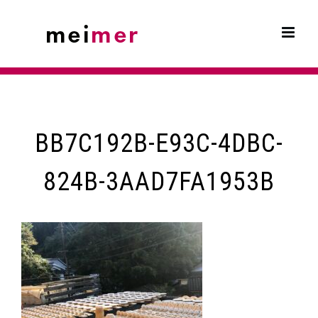
Skip
to
content
BB7C192B-E93C-4DBC-
824B-3AAD7FA1953B