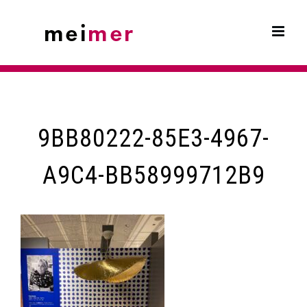
Skip
to
content
9BB80222-85E3-4967-
A9C4-BB58999712B9