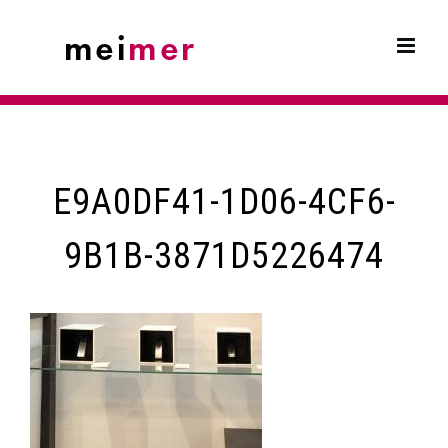
Skip
to
content
E9A0DF41-1D06-4CF6-
9B1B-3871D5226474