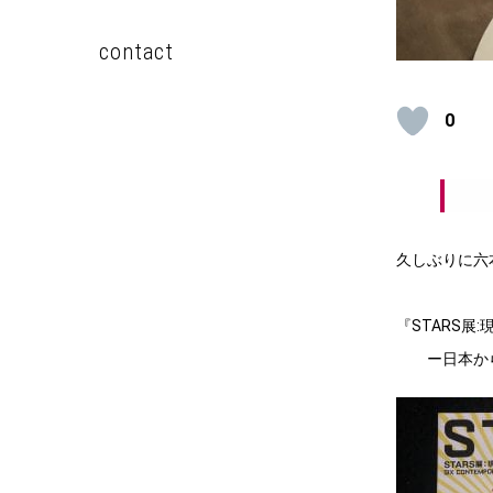
contact
0
久しぶりに六
『STARS展
ー日本か