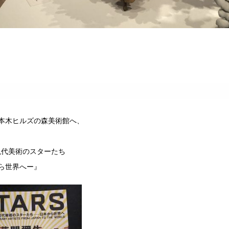
本木ヒルズの森美術館へ、
:現代美術のスターたち
ら世界へー』