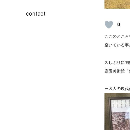
contact
0
ここのところ
空いている事が
久しぶりに開
庭園美術館「
ー８人の現代