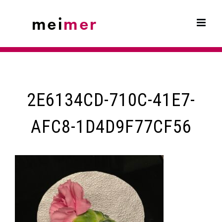
Skip
to
content
2E6134CD-710C-41E7-
AFC8-1D4D9F77CF56