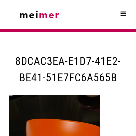
Skip
to
content
8DCAC3EA-E1D7-41E2-
BE41-51E7FC6A565B