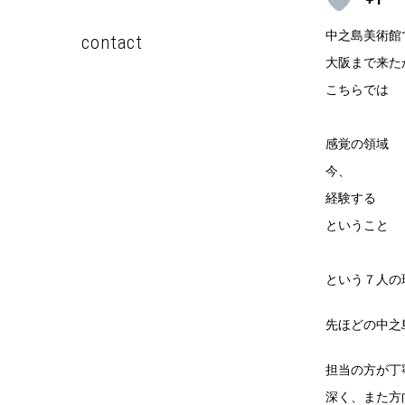
中之島美術館
contact
大阪まで来た
こちらでは
感覚の領域
今、
経験する
ということ
という７人の
先ほどの中之
担当の方が丁
深く、また方