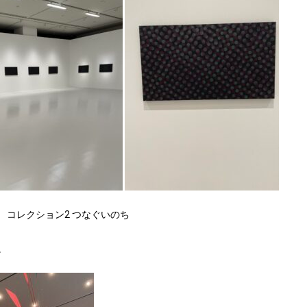
 コレクション2 つなぐいのち
。