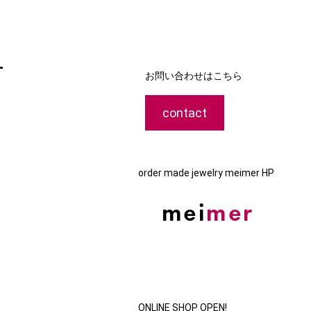
-
お問い合わせはこちら
contact
order made jewelry meimer HP
ONLINE SHOP OPEN!