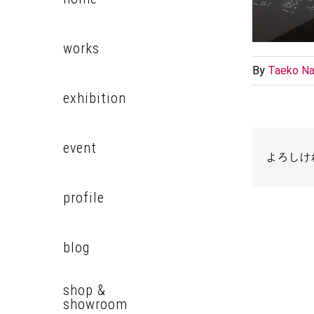
works
By
Taeko Na
exhibition
event
よろしけ
profile
blog
shop &
showroom