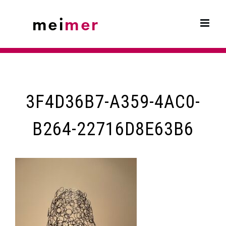
Skip
to
content
3F4D36B7-A359-4AC0-
B264-22716D8E63B6