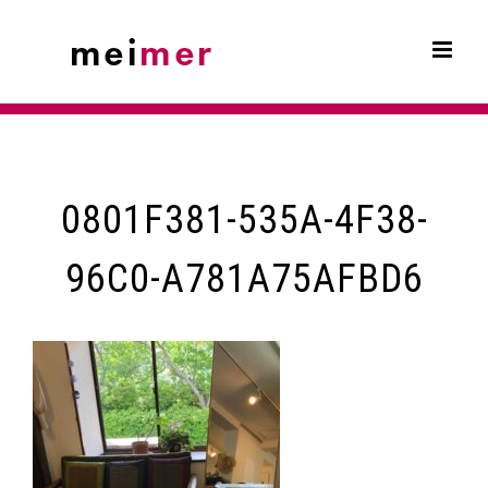
Skip
to
content
0801F381-535A-4F38-
96C0-A781A75AFBD6