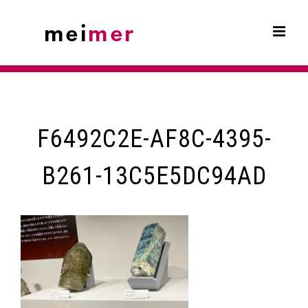
Skip
to
content
F6492C2E-AF8C-4395-
B261-13C5E5DC94AD