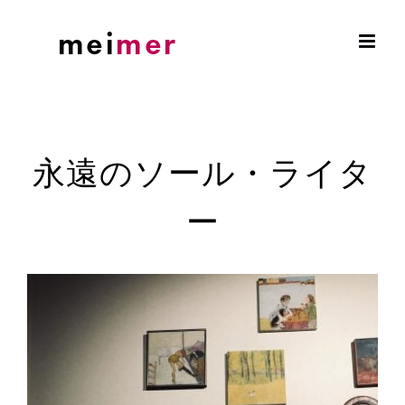
Skip
to
content
永遠のソール・ライタ
ー