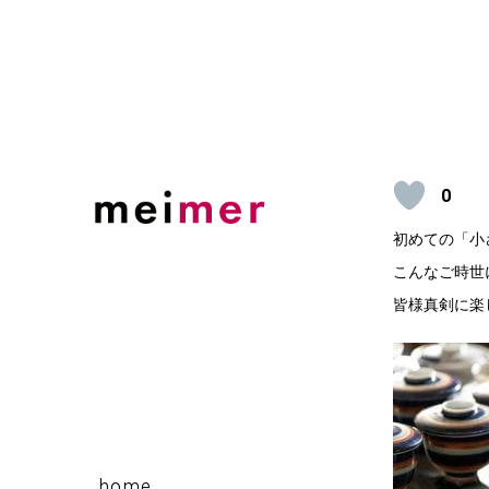
Skip
to
content
0
初めての「小
こんなご時世
皆様真剣に楽
home