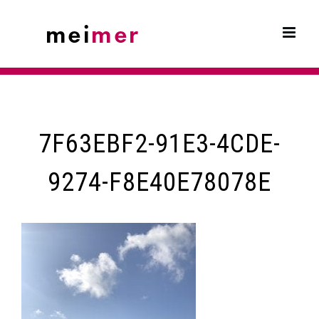
Skip
to
content
7F63EBF2-91E3-4CDE-
9274-F8E40E78078E