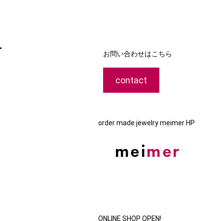
-
お問い合わせはこちら
contact
order made jewelry meimer HP
ONLINE SHOP OPEN!