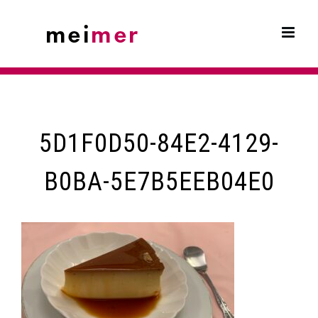
Skip
to
content
5D1F0D50-84E2-4129-
B0BA-5E7B5EEB04E0